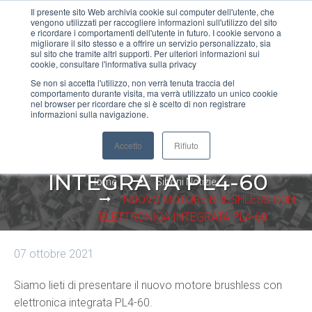
Il presente sito Web archivia cookie sul computer dell'utente, che
vengono utilizzati per raccogliere informazioni sull'utilizzo del sito
MENU
e ricordare i comportamenti dell'utente in futuro. I cookie servono a
migliorare il sito stesso e a offrire un servizio personalizzato, sia
sul sito che tramite altri supporti. Per ulteriori informazioni sui
cookie, consultare l'informativa sulla privacy
Se non si accetta l'utilizzo, non verrà tenuta traccia del
comportamento durante visita, ma verrà utilizzato un unico cookie
NUOVO MOTORE
nel browser per ricordare che si è scelto di non registrare
informazioni sulla navigazione.
BRUSHLESS CON
Accetto
Rifiuto
ELETTRONICA
INTEGRATA PL4-60
Home
Siboni Notizie
NUOVO MOTORE BRUSHLESS CON
ELETTRONICA INTEGRATA PL4-60
07 ottobre 2021
Siamo lieti di presentare il nuovo motore brushless con
elettronica integrata PL4-60.