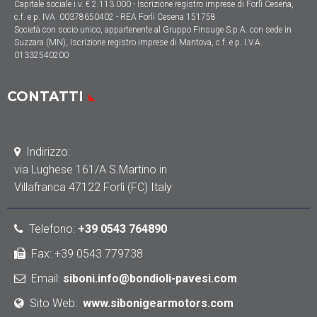
Capitale sociale
i.v. € 2.113.000
- Iscrizione registro imprese di Forlì Cesena,
c.f. e p. IVA 00378650402 - REA Forlì Cesena 151758
Società con socio unico, appartenente al Gruppo Finsuge S.p.A. con sede in
Suzzara (MN), Iscrizione registro imprese di Mantova, c.f. e p. I.V.A.
01332540200
CONTATTI
Indirizzo
:
via Lughese 161/A S.Martino in
Villafranca 47122 Forlì (FC) Italy
Telefono:
+39 0543 764890
Fax: +39 0543 779738
Email:
siboni.info@bondioli-pavesi.com
Sito Web:
www.sibonigearmotors.com