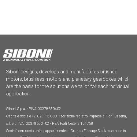
Siboni designs, develops and manufactures brushed
motors, brushless motors and planetary gearboxes which
are the basis for the solutions we tailor for each individual
application.
Siboni S.p.a. - P.IVA 00378650402
Capitale sociale
i.v. € 2.113.000
- Iscrizione registro imprese di Forlì Cesena,
c.f. e p. IVA 00378650402 - REA Forlì Cesena 151758
Società con socio unico, appartenente al Gruppo Finsuge S.p.A. con sede in