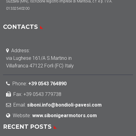
Suzzara (MN), Iscrizione registro imprese di Mantova, c.f. e p. I.V.A.
01332540200
CONTACTS
Address:
via Lughese 161/A S.Martino in
Villafranca 47122 Forlì (FC) Italy
Phone
:
+39 0543 764890
Fax: +39 0543 779738
Email:
siboni.info@bondioli-pavesi.com
Website:
www.sibonigearmotors.com
RECENT POSTS