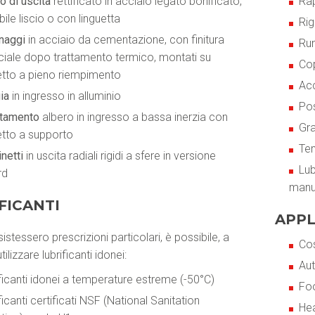
o di uscita
rettificato in acciaio legato bonificato,
Rap
bile liscio o con linguetta
Rig
naggi
in acciaio da cementazione, con finitura
Ru
ciale dopo trattamento termico, montati su
Cop
etto a pieno riempimento
Acc
ia
in ingresso in alluminio
Pos
ttamento
albero in ingresso a bassa inerzia con
Gra
etto a supporto
Tem
netti
in uscita radiali rigidi a sfere in versione
Lub
rd
manu
FICANTI
APPL
istessero prescrizioni particolari, è possibile, a
Cos
utilizzare lubrificanti idonei:
Aut
ficanti idonei a temperature estreme (-50
°
C)
Fo
ficanti certificati NSF (National Sanitation
He