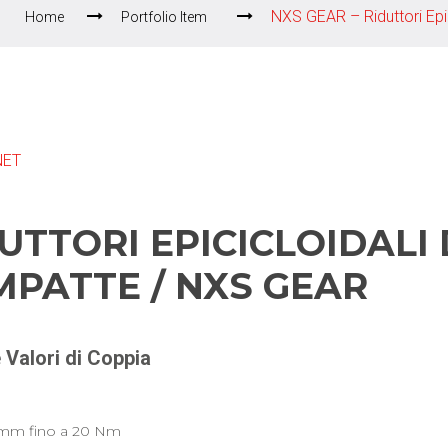
NXS GEAR – Riduttori Epic
Home
Portfolio Item
NET
UTTORI EPICICLOIDALI 
PATTE / NXS GEAR
 Valori di Coppia
 mm fino a 20 Nm