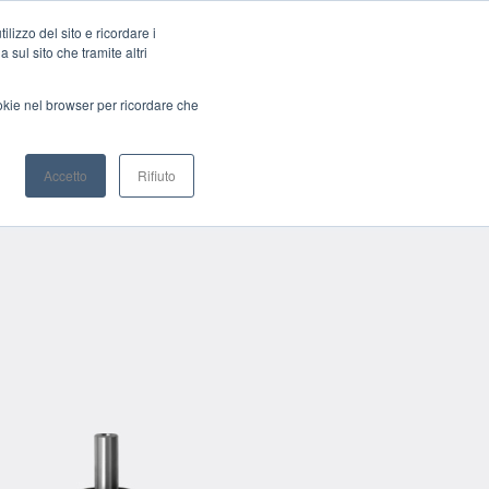
Servomotori Brushless
Riduttori Epicicloidali
lizzo del sito e ricordare i
 sul sito che tramite altri
ookie nel browser per ricordare che
E
MEDIA
DEALER
CONTATTI
Accetto
Rifiuto