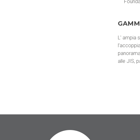
Founda
GAMM
L' ampia s
l’accoppia
panorama 
alle JIS,