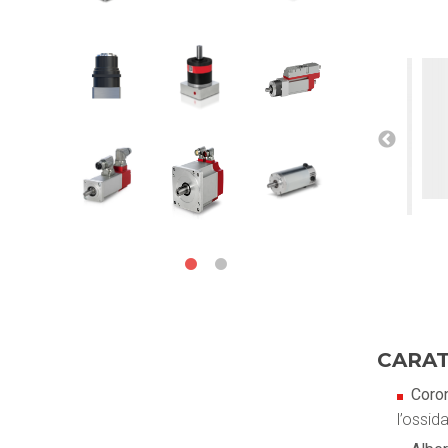
CARAT
Coro
l’ossid