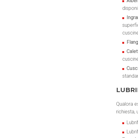
Alber
disponi
Ingra
superfi
cuscin
Flang
Cale
cuscin
Cusci
standa
LUBRI
Qualora es
richiesta, 
Lubri
Lubri