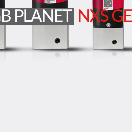
B PLANET
NXS G