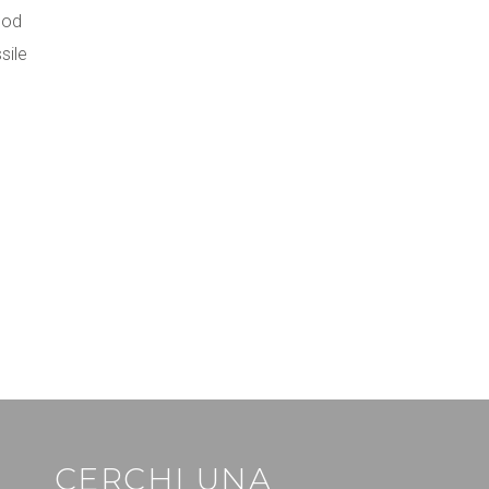
od
sile
CERCHI UNA