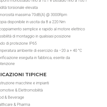
porti monostadio fino a 10:1 e bistadio fino a 100:1
idità torsionale elevata
morosità massima 70dB(A) @ 3000Rpm
pia disponibile in uscita da 8 a 220 Nm
oppiamento semplice e rapido al motore elettrico
sibilità di montaggio in qualsiasi posizione
do di protezione IP65
peratura ambiente di esercizio da –20 a + 40 °C
rificazione eseguita in fabbrica, esente da
tenzione
ICAZIONI TIPICHE
truzione macchine e impianti
omotive & Elettromobilità
od & Beverage
althcare & Pharma