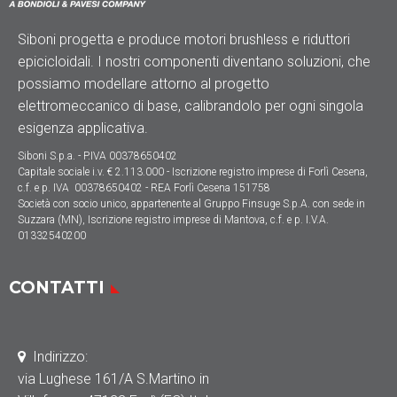
Siboni progetta e produce motori brushless e riduttori
epicicloidali. I nostri componenti diventano soluzioni, che
possiamo modellare attorno al progetto
elettromeccanico di base, calibrandolo per ogni singola
esigenza applicativa.
Siboni S.p.a. - P.IVA 00378650402
Capitale sociale
i.v. € 2.113.000
- Iscrizione registro imprese di Forlì Cesena,
c.f. e p. IVA 00378650402 - REA Forlì Cesena 151758
Società con socio unico, appartenente al Gruppo Finsuge S.p.A. con sede in
Suzzara (MN), Iscrizione registro imprese di Mantova, c.f. e p. I.V.A.
01332540200
CONTATTI
Indirizzo
:
via Lughese 161/A S.Martino in