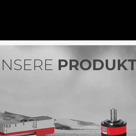
UNSERE
PRODUK
NXS GEAR –
PLANETENGETRIEBE