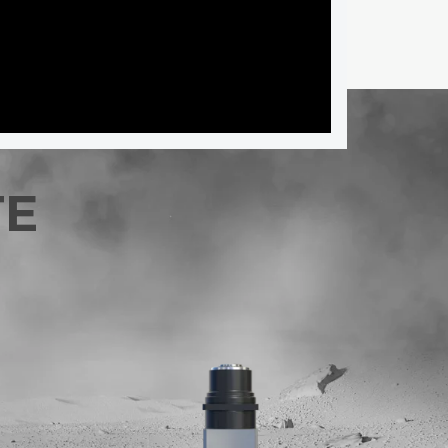
TE
RE GEAR –
PLANETENGETRIEBE