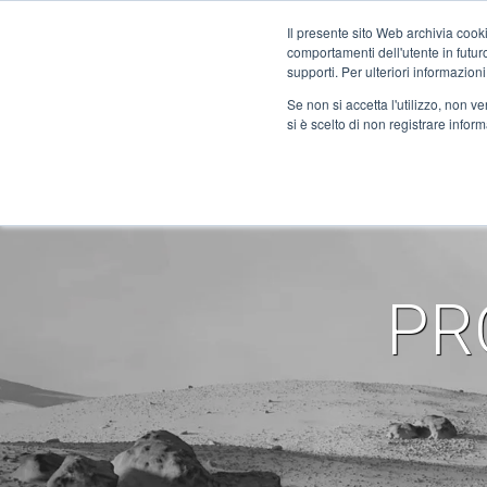
Il presente sito Web archivia cooki
comportamenti dell'utente in futuro.
supporti. Per ulteriori informazioni
Se non si accetta l'utilizzo, non 
COMPANY
SI PLANETS
si è scelto di non registrare infor
KONTAKT
NXH Prec