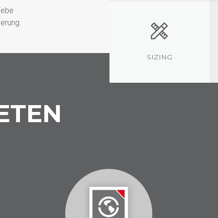
iebe
erung.
SIZING
ETEN