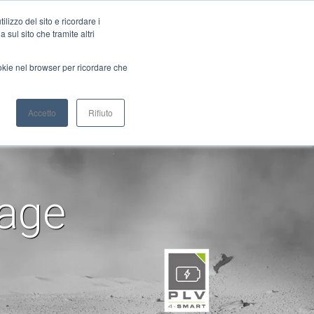
Bürstenlose Servomotoren
Planetengetriebe
lizzo del sito e ricordare i
 sul sito che tramite altri
ookie nel browser per ricordare che
NFIGURATOR
WIEDERVERKÄUFER
Accetto
Rifiuto
Gearboxes