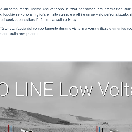
Home
Nachrichten
DC-Motoren
e sul computer dell'utente, che vengono utilizzati per raccogliere informazioni sull'uti
 I cookie servono a migliorare il sito stesso e a offrire un servizio personalizzato, sia
 sui cookie, consultare l'informativa sulla privacy
verrà tenuta traccia del comportamento durante visita, ma verrà utilizzato un unico c
ANWENDUNGEN
DIENSTLEISTUNGEN
SYNERGIEN
MEDIA
KO
mazioni sulla navigazione.
ision Helical 