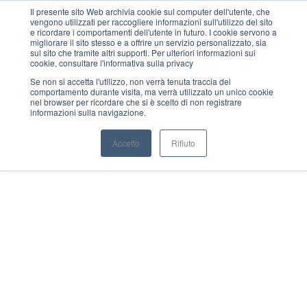
Il presente sito Web archivia cookie sul computer dell'utente, che
vengono utilizzati per raccogliere informazioni sull'utilizzo del sito
MENU
e ricordare i comportamenti dell'utente in futuro. I cookie servono a
migliorare il sito stesso e a offrire un servizio personalizzato, sia
sul sito che tramite altri supporti. Per ulteriori informazioni sui
cookie, consultare l'informativa sulla privacy
Se non si accetta l'utilizzo, non verrà tenuta traccia del
comportamento durante visita, ma verrà utilizzato un unico cookie
nel browser per ricordare che si è scelto di non registrare
informazioni sulla navigazione.
Accetto
Rifiuto