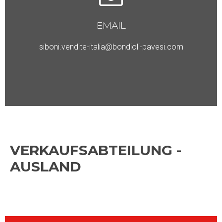
EMAIL
siboni.vendite-italia@bondioli-pavesi.com
VERKAUFSABTEILUNG -
AUSLAND