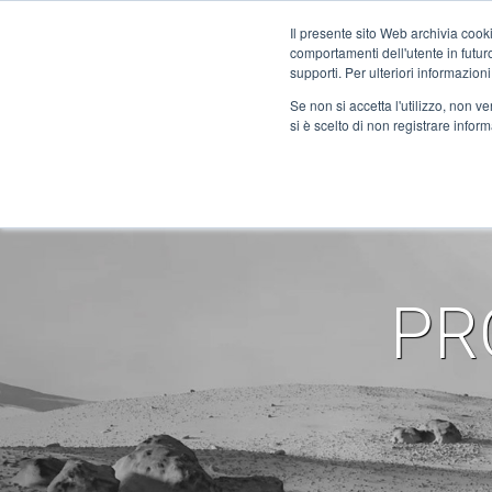
Il presente sito Web archivia cooki
comportamenti dell'utente in futuro.
supporti. Per ulteriori informazioni
Se non si accetta l'utilizzo, non 
COMPANY
SI PLANETS
si è scelto di non registrare infor
KONTAKT
NXH Prec