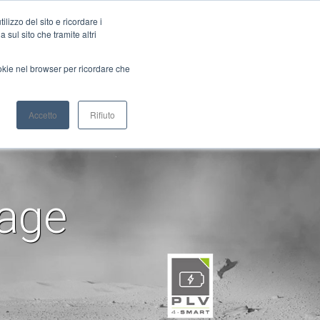
Bürstenlose Servomotoren
Planetengetriebe
lizzo del sito e ricordare i
 sul sito che tramite altri
ookie nel browser per ricordare che
NFIGURATOR
WIEDERVERKÄUFER
Accetto
Rifiuto
Gearboxes