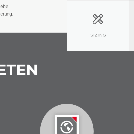
iebe
erung.
SIZING
ETEN