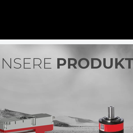
UNSERE
PRODUK
NXS GEAR –
PLANETENGETRIEBE