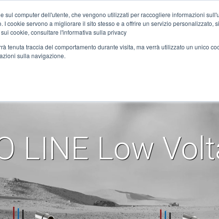
Home
Nachrichten
DC-Motoren
e sul computer dell'utente, che vengono utilizzati per raccogliere informazioni sull'uti
 I cookie servono a migliorare il sito stesso e a offrire un servizio personalizzato, sia
 sui cookie, consultare l'informativa sulla privacy
verrà tenuta traccia del comportamento durante visita, ma verrà utilizzato un unico c
ANWENDUNGEN
DIENSTLEISTUNGEN
SYNERGIEN
MEDIA
KO
mazioni sulla navigazione.
ision Helical 