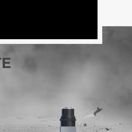
TE
RE GEAR –
PLANETENGETRIEBE