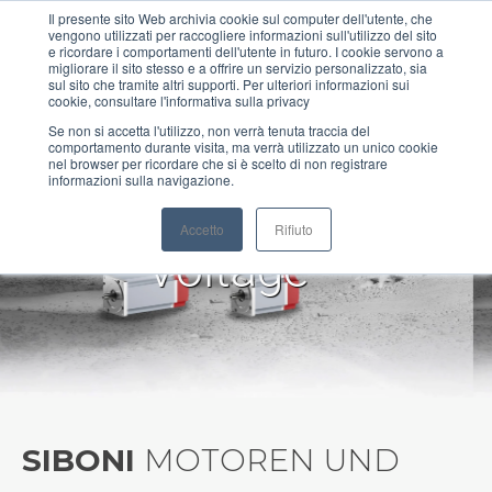
Il presente sito Web archivia cookie sul computer dell'utente, che
vengono utilizzati per raccogliere informazioni sull'utilizzo del sito
MENU
e ricordare i comportamenti dell'utente in futuro. I cookie servono a
migliorare il sito stesso e a offrire un servizio personalizzato, sia
sul sito che tramite altri supporti. Per ulteriori informazioni sui
cookie, consultare l'informativa sulla privacy
Se non si accetta l'utilizzo, non verrà tenuta traccia del
comportamento durante visita, ma verrà utilizzato un unico cookie
nel browser per ricordare che si è scelto di non registrare
informazioni sulla navigazione.
NXH Precision
Accetto
Rifiuto
Helical Gearboxes
SIBONI
MOTOREN UND