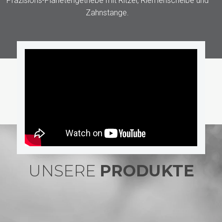
Präzisions-Planetengetriebe mit Ritzel, Riemenscheibe und
Zahnstange.
UNSERE
PRODUKTE
NEO D.C. – DC-MOTOREN
(SELTENE ERDEN)