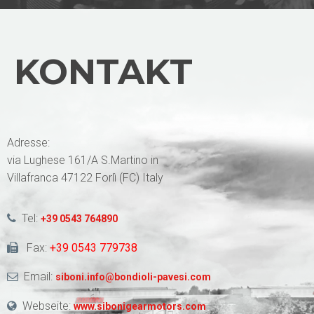
KONTAKT
Adresse:
via Lughese 161/A S.Martino in
Villafranca 47122 Forlì (FC) Italy
Tel:
+39 0543 764890
Fax:
+39 0543 779738
Email:
siboni.info@bondioli-pavesi.com
Webseite:
www.sibonigearmotors.com