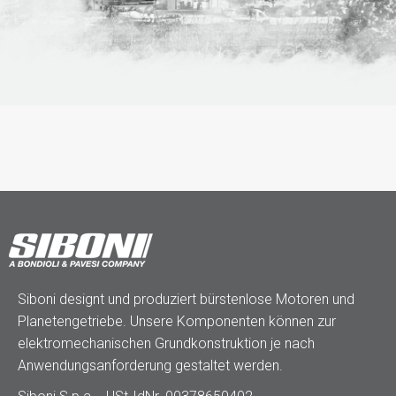
Siboni designt und produziert bürstenlose Motoren und
Planetengetriebe. Unsere Komponenten können zur
elektromechanischen Grundkonstruktion je nach
Anwendungsanforderung gestaltet werden.