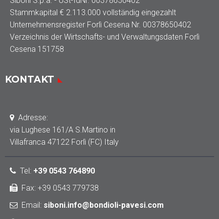
Siboni S.p.a. - USt-IdNr. 00378650402
Stammkapital € 2.113.000 vollständig eingezahlt
Unternehmensregister Forlì Cesena Nr. 00378650402
Verzeichnis der Wirtschafts- und Verwaltungsdaten Forlì
Cesena 151758
KONTAKT
Adresse:
via Lughese 161/A S.Martino in
Villafranca 47122 Forlì (FC) Italy
Tel
:
+39 0543 764890
Fax: +39 0543 779738
Email:
siboni.info@bondioli-pavesi.com