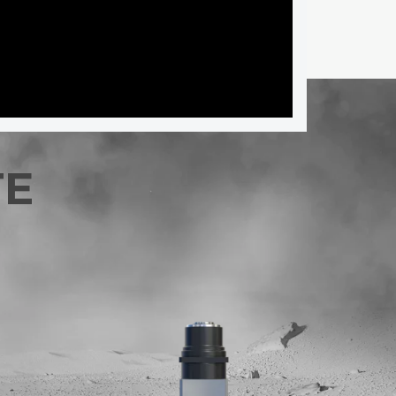
TE
RE GEAR –
PLANETENGETRIEBE