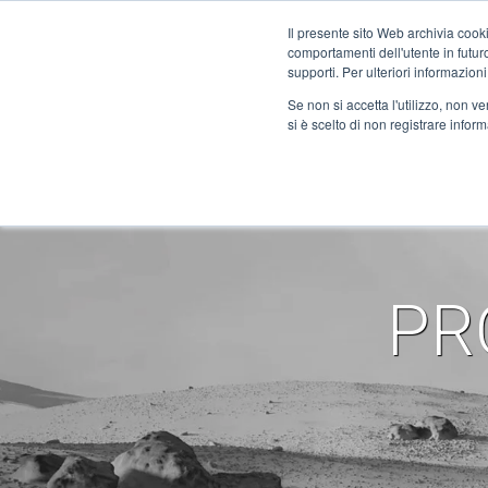
Il presente sito Web archivia cooki
comportamenti dell'utente in futuro.
supporti. Per ulteriori informazioni
Se non si accetta l'utilizzo, non 
COMPANY
SI PLANETS
si è scelto di non registrare infor
KONTAKT
NXH Prec