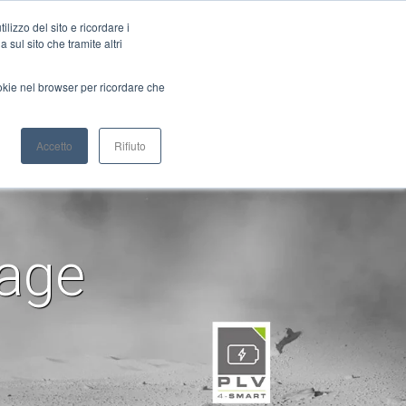
Bürstenlose Servomotoren
Planetengetriebe
lizzo del sito e ricordare i
 sul sito che tramite altri
ookie nel browser per ricordare che
NFIGURATOR
WIEDERVERKÄUFER
Accetto
Rifiuto
Gearboxes