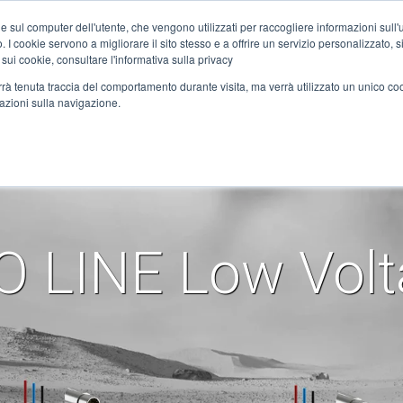
Home
Nachrichten
DC-Motoren
e sul computer dell'utente, che vengono utilizzati per raccogliere informazioni sull'uti
 I cookie servono a migliorare il sito stesso e a offrire un servizio personalizzato, sia
 sui cookie, consultare l'informativa sulla privacy
verrà tenuta traccia del comportamento durante visita, ma verrà utilizzato un unico c
ANWENDUNGEN
DIENSTLEISTUNGEN
SYNERGIEN
MEDIA
KO
mazioni sulla navigazione.
ision Helical 