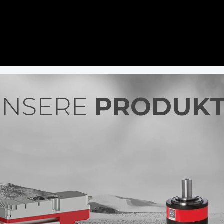
UNSERE
PRODUK
NXS GEAR –
PLANETENGETRIEBE