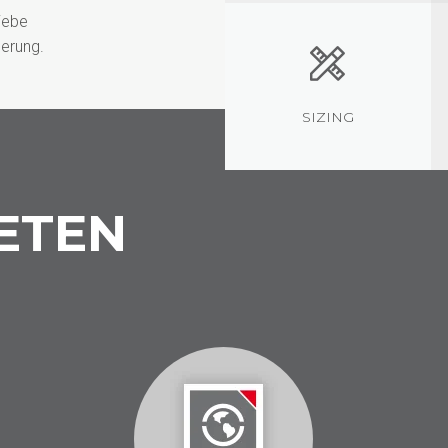
iebe
erung.
SIZING
ETEN