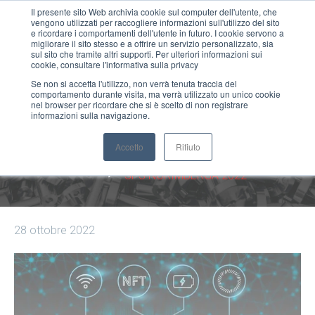
Il presente sito Web archivia cookie sul computer dell'utente, che
vengono utilizzati per raccogliere informazioni sull'utilizzo del sito
MENU
e ricordare i comportamenti dell'utente in futuro. I cookie servono a
migliorare il sito stesso e a offrire un servizio personalizzato, sia
sul sito che tramite altri supporti. Per ulteriori informazioni sui
cookie, consultare l'informativa sulla privacy
Se non si accetta l'utilizzo, non verrà tenuta traccia del
comportamento durante visita, ma verrà utilizzato un unico cookie
SPS NORIMBERGA 2022
nel browser per ricordare che si è scelto di non registrare
informazioni sulla navigazione.
Accetto
Rifiuto
Home
Siboni Notizie
SPS NORIMBERGA 2022
28 ottobre 2022