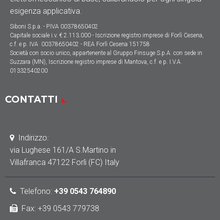
esigenza applicativa.
Siboni S.p.a. - P.IVA 00378650402
Capitale sociale
i.v. € 2.113.000
- Iscrizione registro imprese di Forlì Cesena,
c.f. e p. IVA 00378650402 - REA Forlì Cesena 151758
Società con socio unico, appartenente al Gruppo Finsuge S.p.A. con sede in
Suzzara (MN), Iscrizione registro imprese di Mantova, c.f. e p. I.V.A.
01332540200
CONTATTI
Indirizzo
:
via Lughese 161/A S.Martino in
Villafranca 47122 Forlì (FC) Italy
Telefono:
+39 0543 764890
Fax: +39 0543 779738