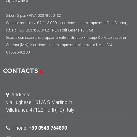
application.
Siboni S.p.a. - P.IVA 00378650402
Capitale sociale
i.v. € 2.113.000
- Iscrizione registro imprese di Forlì Cesena,
c.f. e p. IVA 00378650402 - REA Forlì Cesena 151758
Società con socio unico, appartenente al Gruppo Finsuge S.p.A. con sede in
Suzzara (MN), Iscrizione registro imprese di Mantova, c.f. e p. I.V.A.
01332540200
CONTACTS
Address:
via Lughese 161/A S.Martino in
Villafranca 47122 Forlì (FC) Italy
Phone
:
+39 0543 764890