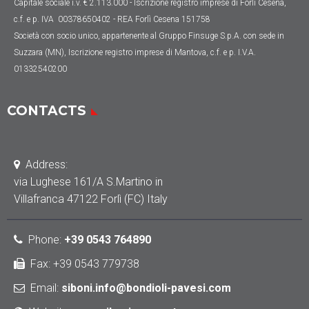
Capitale sociale
i.v. € 2.113.000
- Iscrizione registro imprese di Forlì Cesena,
c.f. e p. IVA 00378650402 - REA Forlì Cesena 151758
Società con socio unico, appartenente al Gruppo Finsuge S.p.A. con sede in
Suzzara (MN), Iscrizione registro imprese di Mantova, c.f. e p. I.V.A.
01332540200
CONTACTS
Address:
via Lughese 161/A S.Martino in
Villafranca 47122 Forlì (FC) Italy
Phone
:
+39 0543 764890
Fax: +39 0543 779738
Email:
siboni.info@bondioli-pavesi.com