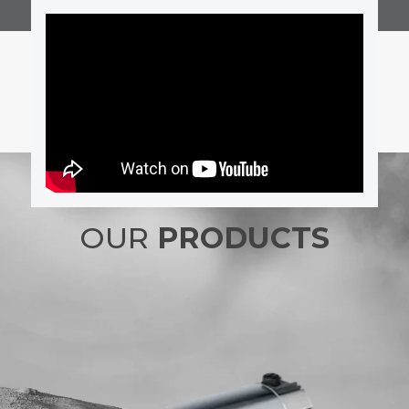
OUR
PRODUCTS
NEO D.C. – D.C. MOTORS
(RARE EARTHS)