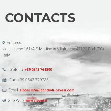
CONTACTS
Address:
via Lughese 161/A S.Martino in Villafranca 47122 Forlì (FC)
Italy
Telefono:
+39 0543 764890
Fax: +39 0543 779738
Email:
siboni.info@bondioli-pavesi.com
Sito Web:
www.siboni.it