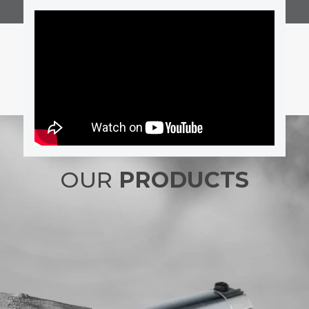
OUR
PRODUCTS
NEO D.C. – D.C. MOTORS
(RARE EARTHS)