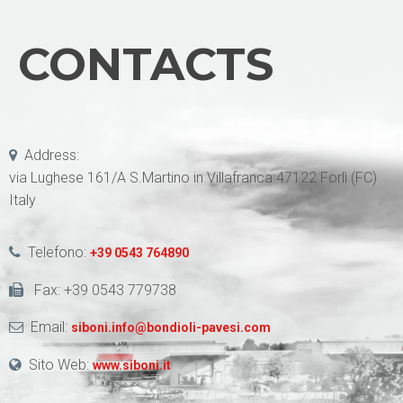
CONTACTS
Address:
via Lughese 161/A S.Martino in Villafranca 47122 Forlì (FC)
Italy
Telefono:
+39 0543 764890
Fax: +39 0543 779738
Email:
siboni.info@bondioli-pavesi.com
Sito Web:
www.siboni.it