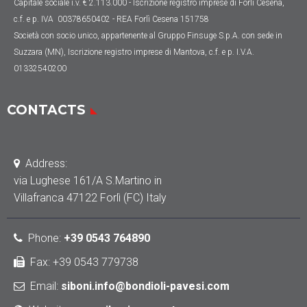
Capitale sociale
i.v. € 2.113.000
- Iscrizione registro imprese di Forlì Cesena,
c.f. e p. IVA 00378650402 - REA Forlì Cesena 151758
Società con socio unico, appartenente al Gruppo Finsuge S.p.A. con sede in
Suzzara (MN), Iscrizione registro imprese di Mantova, c.f. e p. I.V.A.
01332540200
CONTACTS
Address:
via Lughese 161/A S.Martino in
Villafranca 47122 Forlì (FC) Italy
Phone
:
+39 0543 764890
Fax: +39 0543 779738
Email:
siboni.info@bondioli-pavesi.com