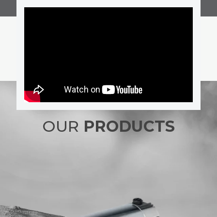
OUR
PRODUCTS
NEO D.C. – D.C. MOTORS
(RARE EARTHS)