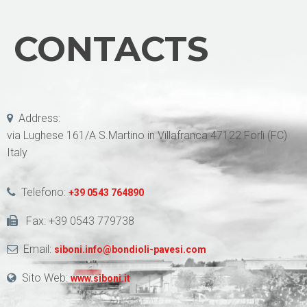
CONTACTS
Address:
via Lughese 161/A S.Martino in Villafranca 47122 Forlì (FC)
Italy
Telefono:
+39 0543 764890
Fax: +39 0543 779738
Email:
siboni.info@bondioli-pavesi.com
Sito Web:
www.siboni.it