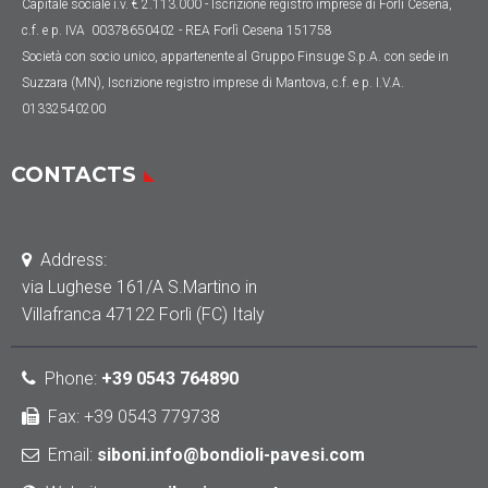
Capitale sociale
i.v. € 2.113.000
- Iscrizione registro imprese di Forlì Cesena,
c.f. e p. IVA 00378650402 - REA Forlì Cesena 151758
Società con socio unico, appartenente al Gruppo Finsuge S.p.A. con sede in
Suzzara (MN), Iscrizione registro imprese di Mantova, c.f. e p. I.V.A.
01332540200
CONTACTS
Address:
via Lughese 161/A S.Martino in
Villafranca 47122 Forlì (FC) Italy
Phone
:
+39 0543 764890
Fax: +39 0543 779738
Email:
siboni.info@bondioli-pavesi.com