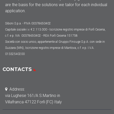
are the basis for the solutions we tailor for each individual
application.
Siboni S.p.a. - P.IVA 00378650402
Capitale sociale
i.v. € 2.113.000
- Iscrizione registro imprese di Forlì Cesena,
c.f. e p. IVA 00378650402 - REA Forlì Cesena 151758
Società con socio unico, appartenente al Gruppo Finsuge S.p.A. con sede in
Suzzara (MN), Iscrizione registro imprese di Mantova, c.f. e p. I.V.A.
01332540200
CONTACTS
Address:
via Lughese 161/A S.Martino in
Villafranca 47122 Forlì (FC) Italy