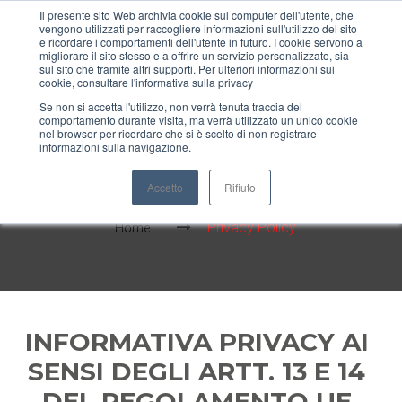
Il presente sito Web archivia cookie sul computer dell'utente, che
vengono utilizzati per raccogliere informazioni sull'utilizzo del sito
MENU
e ricordare i comportamenti dell'utente in futuro. I cookie servono a
migliorare il sito stesso e a offrire un servizio personalizzato, sia
sul sito che tramite altri supporti. Per ulteriori informazioni sui
cookie, consultare l'informativa sulla privacy
Se non si accetta l'utilizzo, non verrà tenuta traccia del
comportamento durante visita, ma verrà utilizzato un unico cookie
nel browser per ricordare che si è scelto di non registrare
informazioni sulla navigazione.
PRIVACY POLICY
Accetto
Rifiuto
Privacy Policy
Home
INFORMATIVA PRIVACY A
I
SENSI DEGLI ARTT. 13 E 14
DEL REGOLAMENTO UE