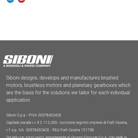
Siboni designs, develops and manufactures brushed
motors, brushless motors and planetary gearboxes which
are the basis for the solutions we tailor for each individual
application.
Siboni S.p.a. - P.IVA 00378650402
Capitale sociale
i.v. € 2.113.000
- Iscrizione registro imprese di Forlì Cesena,
c.f. e p. IVA 00378650402 - REA Forlì Cesena 151758
Società con socio unico, appartenente al Gruppo Finsuge S.p.A. con sede in