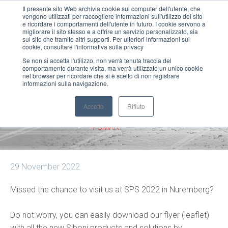
Il presente sito Web archivia cookie sul computer dell'utente, che
vengono utilizzati per raccogliere informazioni sull'utilizzo del sito
MENU
e ricordare i comportamenti dell'utente in futuro. I cookie servono a
migliorare il sito stesso e a offrire un servizio personalizzato, sia
sul sito che tramite altri supporti. Per ulteriori informazioni sui
cookie, consultare l'informativa sulla privacy
Se non si accetta l'utilizzo, non verrà tenuta traccia del
comportamento durante visita, ma verrà utilizzato un unico cookie
4-SMART
nel browser per ricordare che si è scelto di non registrare
informazioni sulla navigazione.
Accetto
Rifiuto
Home
News Siboni
4-SMART
29 November 2022
Missed the chance to visit us at SPS 2022 in Nuremberg?
Do not worry, you can easily download our flyer (leaflet)
with all the new Siboni products and solutions by