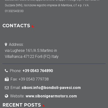
Suzzara (MN), Iscrizione registro imprese di Mantova, c.f. e p. I.V.A.
01332540200
CONTACTS
Address:
via Lughese 161/A S.Martino in
Villafranca 47122 Forlì (FC) Italy
Phone
:
+39 0543 764890
Fax: +39 0543 779738
Email:
siboni.info@bondioli-pavesi.com
Website:
www.sibonigearmotors.com
RECENT POSTS